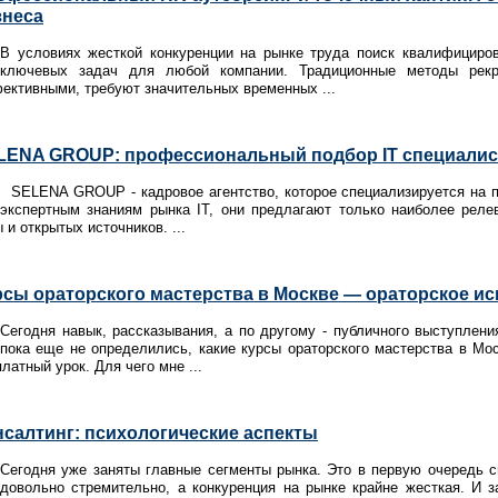
знеса
В условиях жесткой конкуренции на рынке труда поиск квалифициров
ключевых задач для любой компании. Традиционные методы рекру
ективными, требуют значительных временных ...
LENA GROUP: профессиональный подбор IT специалис
SELENA GROUP - кадровое агентство, которое специализируется на п
экспертным знаниям рынка IT, они предлагают только наиболее реле
 и открытых источников. ...
рсы ораторского мастерства в Москве — ораторское ис
Сегодня навык, рассказывания, а по другому - публичного выступлен
пока еще не определились, какие курсы ораторского мастерства в Мо
латный урок. Для чего мне ...
нсалтинг: психологические аспекты
Сегодня уже заняты главные сегменты рынка. Это в первую очередь с
довольно стремительно, а конкуренция на рынке крайне жесткая. И 