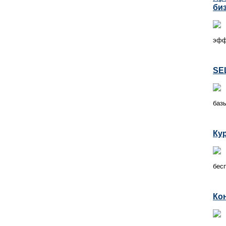
би
эфф
SE
базы
Ку
бесп
Ко