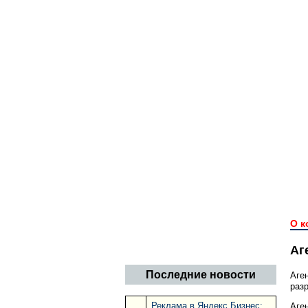
О к
Аг
Последние новости
Аге
раз
Реклама в Яндекс Бизнес:
Аге