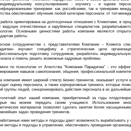
индивидуальному консультированию - коучингу - и оценке персон
лифицированными тренерами: как российскими, так и тренерами межд
нтства обеспечивает обучение любой категории персонала: от топ-менед
 работа ориентирована на долгосрочные отношения с Клиентами, в про
т ведущих отечественных и зарубежных специалистов, разрабатывают
нологии. Основными ценностями работы компании являются открыто
ндартам работы.
есном сотрудничестве с представителями Компании – Клиента спец
адигма» изучают специфику и стратегические цели организаци
фессиональную подготовку сотрудников, разработать индивидуальную
сонала и помочь решить возможные кадровые проблемы.
нинги по психологии от Агентства "Компании Парадигма" - это эффе
мирование навыков самопознания, общения, профессиональной компетен
а компания имеет широкий спектр бизнес-тренингов, оказывает услуги и
водит оценку персонала, а также корпоративные тренинги, которые по
ой группы людей, синхронизировать действия персонала в их дальнейше
голетний опыт нашей компании, приобретенный за годы плодотворн
орые мы можем передать своим учащимся. Использование мног
актических материалов позволяет сделать занятия более насыщенным
важнейших задач проведения тренингов.
работанные нами методы и подходы дают возможность вырабатывать у 
ые методы и подходы в управлении, обеспечивать проведения организац