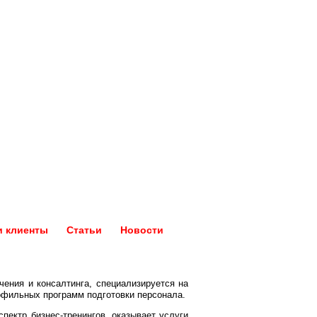
 клиенты
Статьи
Новости
чения и консалтинга, специализируется на
рофильных программ подготовки персонала.
пектр бизнес-тренингов, оказывает услуги