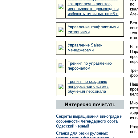
как привлечь клиентов,
по 
использовать промокоды и
ква
избежать типичных ошибок
Аге
Вся
Управление конфликтными
опы
ситуациями
тех
ста
Управление Sales-
В т
менеджерами
Пар
про
пер
Тренинг по управлению
персоналом
Тре
фор
Тренинг по созданию
Наш
непрерывной системы
про
обучения персонала
цел
Мно
Интересно почитать
кот
дид
Секреты выращивания винограда и
из 
особенности легендарного сорта
Одесский черный
Раз
нов
Станки для резки рулонных