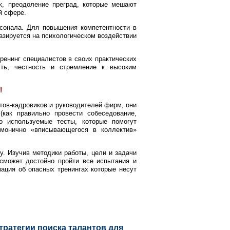
к, преодоление преград, которые мешают
й сфере.
сонала. Для повышения компетентности в
азируется на психологическом воздействии
ренинг специалистов в своих практических
ть, честность и стремление к высоким
!
ов-кадровиков и руководителей фирм, они
(как правильно провести собеседование,
то используемые тесты, которые помогут
рмонично «вписывающегося в коллектив»
у. Изучив методики работы, цели и задачи
 сможет достойно пройти все испытания и
мация об опасных тренингах которые несут
ратегии поиска талантов для