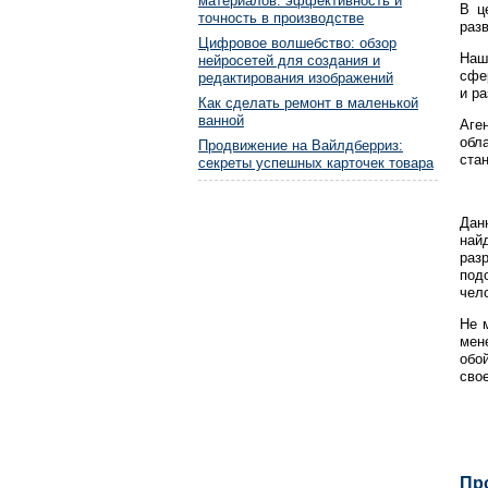
материалов: эффективность и
В ц
точность в производстве
раз
Цифровое волшебство: обзор
Наш
нейросетей для создания и
сфе
редактирования изображений
и р
Как сделать ремонт в маленькой
ванной
Аге
обл
Продвижение на Вайлдберриз:
ста
секреты успешных карточек товара
Дан
най
раз
под
чел
Не 
мен
обо
сво
Пр