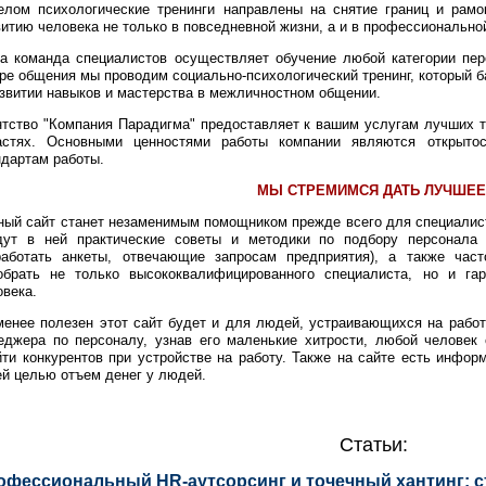
елом психологические тренинги направлены на снятие границ и рамо
витию человека не только в повседневной жизни, а и в профессионально
а команда специалистов осуществляет обучение любой категории пер
ре общения мы проводим социально-психологический тренинг, который б
азвитии навыков и мастерства в межличностном общении.
нтство "Компания Парадигма" предоставляет к вашим услугам лучших т
астях. Основными ценностями работы компании являются открытос
ндартам работы.
МЫ СТРЕМИМСЯ ДАТЬ ЛУЧШЕЕ
ный сайт станет незаменимым помощником прежде всего для специалист
дут в ней практические советы и методики по подбору персонала 
работать анкеты, отвечающие запросам предприятия), а также час
обрать не только высококвалифицированного специалиста, но и га
овека.
менее полезен этот сайт будет и для людей, устраивающихся на работ
еджера по персоналу, узнав его маленькие хитрости, любой человек
йти конкурентов при устройстве на работу. Также на сайте есть инфор
ей целью отъем денег у людей.
Статьи:
офессиональный HR-аутсорсинг и точечный хантинг: ст