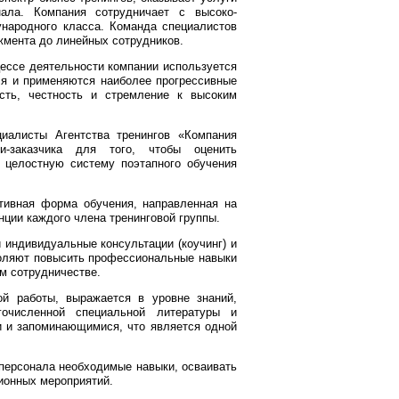
ала. Компания сотрудничает с высоко-
ународного класса. Команда специалистов
жмента до линейных сотрудников.
цессе деятельности компании используется
ся и применяются наиболее прогрессивные
сть, честность и стремление к высоким
иалисты Агентства тренингов «Компания
и-заказчика для того, чтобы оценить
 целостную систему поэтапного обучения
ктивная форма обучения, направленная на
ции каждого члена тренинговой группы.
 индивидуальные консультации (коучинг) и
зволяют повысить профессиональные навыки
м сотрудничестве.
ой работы, выражается в уровне знаний,
очисленной специальной литературы и
и и запоминающимися, что является одной
персонала необходимые навыки, осваивать
ионных мероприятий.