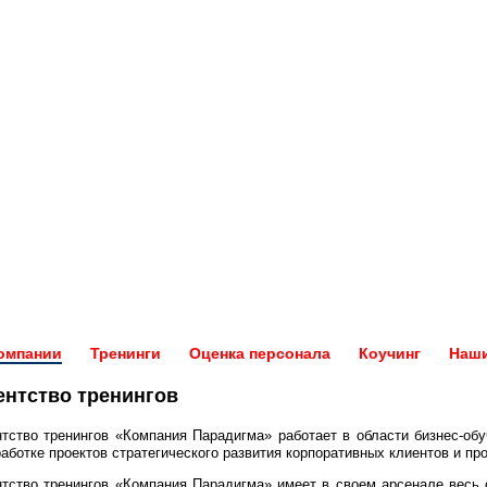
омпании
Тренинги
Оценка персонала
Коучинг
Наши
ентство тренингов
нтство тренингов «Компания Парадигма» работает в области бизнес-обу
работке проектов стратегического развития корпоративных клиентов и п
нтство тренингов «Компания Парадигма» имеет в своем арсенале весь с